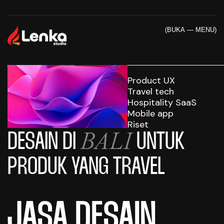
(BUKA — MENU)
Product UX
Travel tech
Hospitality SaaS
Mobile app
Riset
BALI
DESAIN DI
UNTUK
PRODUK YANG TRAVEL
JASA DESAIN